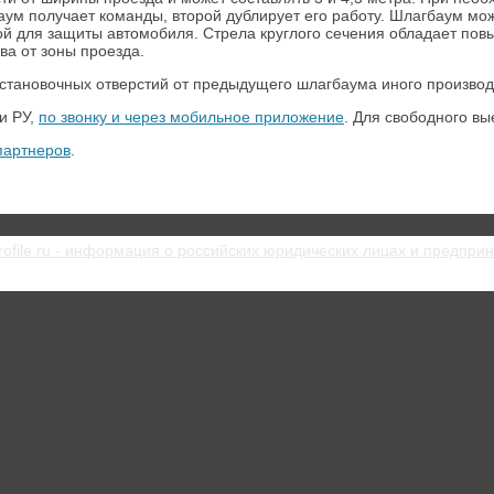
м получает команды, второй дублирует его работу. Шлагбаум може
й для защиты автомобиля. Стрела круглого сечения обладает пов
ва от зоны проезда.
установочных отверстий от предыдущего шлагбаума иного произво
 и РУ,
по звонку и через мобильное приложение
. Для свободного вы
партнеров
.