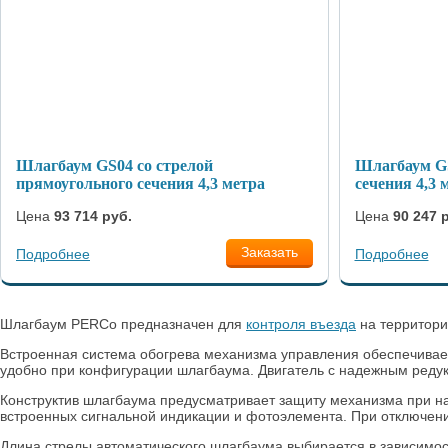
Шлагбаум GS04 со стрелой
Шлагбаум GS
прямоугольного сечения 4,3 метра
сечения 4,3 
Цена
93 714 руб.
Цена
90 247 
Заказать
Подробнее
Подробнее
Шлагбаум PERCo предназначен для
контроля въезда
на территори
Встроенная система обогрева механизма управления обеспечивает
удобно при конфигурации шлагбаума. Двигатель с надежным редук
Конструктив шлагбаума предусматривает защиту механизма при н
встроенных сигнальной индикации и фотоэлемента. При отключении
Длина стрелы автоматического шлагбаума выбирается в зависимост