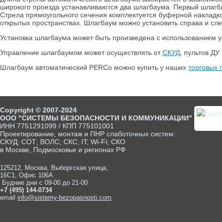
широкого проезда устанавливаются два шлагбаума. Первый шлагбау
Стрела прямоугольного сечения комплектуется буферной накладко
открытых пространствах. Шлагбаум можно установить справа и сле
Установка шлагбаума может быть произведена с использованием 
Управление шлагбаумом может осуществлять от
СКУД
, пультов ДУ
Шлагбаум автоматический PERCo можно купить у наших
торговых 
Copyright © 2007-2024
ООО "СИСТЕМЫ БЕЗОПАСНОСТИ И КОММУНИКАЦИИ"
ИНН 7751291099 / КПП 775101001
Проектирование, монтаж и ПНР слаботочных систем:
СКУД; СОТ; ВОЛС; СКС; IT; Wi-Fi; СКО
в Москве, Подмосковье и регионах РФ
125212, Москва, Выборгская улица,
16С1, Офис 106А
Будние дни с 09-00 до 21-00
+7 (495) 144-0734
email
info@sistemy-bezopasnosti.com