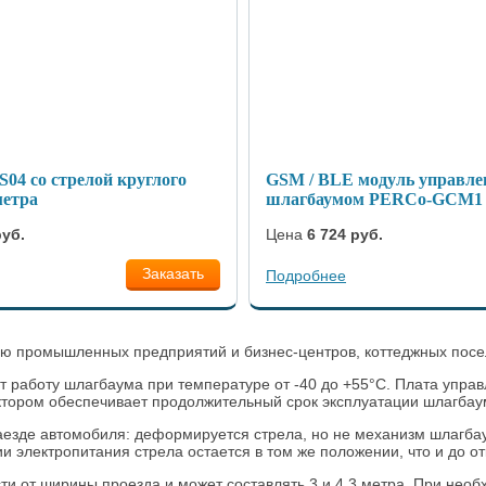
04 со стрелой круглого
GSM / BLE модуль управле
метра
шлагбаумом PERCo-GCM1
руб.
Цена
6 724 руб.
Заказать
Подробнее
ю промышленных предприятий и бизнес-центров, коттеджных поселк
 работу шлагбаума при температуре от -40 до +55°C. Плата управ
тором обеспечивает продолжительный срок эксплуатации шлагбаума
аезде автомобиля: деформируется стрела, но не механизм шлагба
 электропитания стрела остается в том же положении, что и до о
и от ширины проезда и может составлять 3 и 4,3 метра. При необ