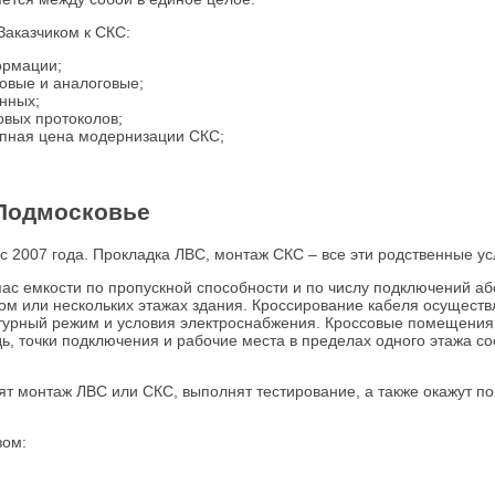
аказчиком к СКС:
ормации;
овые и аналоговые;
нных;
вых протоколов;
упная цена модернизации СКС;
 Подмосковье
с 2007 года. Прокладка ЛВС, монтаж СКС – все эти родственные у
с емкости по пропускной способности и по числу подключений аб
ом или нескольких этажах здания. Кроссирование кабеля осуществ
урный режим и условия электроснабжения. Кроссовые помещения
ь, точки подключения и рабочие места в пределах одного этажа с
ят монтаж ЛВС или СКС, выполнят тестирование, а также окажут 
зом: