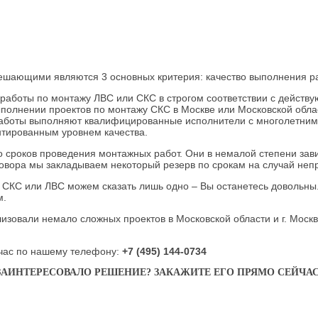
ешающими являются 3 основных критерия: качество выполнения раб
 работы по монтажу ЛВС или СКС в строгом соответствии с дейст
ыполнении проектов по монтажу СКС в Москве или Московской обл
аботы выполняют квалифицированные исполнители с многолетним о
нтированным уровнем качества.
о сроков проведения монтажных работ. Они в немалой степени зави
овора мы закладываем некоторый резерв по срокам на случай неп
 СКС или ЛВС можем сказать лишь одно – Вы останетесь довольны.
м.
изовали немало сложных проектов в Московской области и г. Моск
йчас по нашему телефону:
+7 (495)
144-0734
ЗАИНТЕРЕСОВАЛО РЕШЕНИЕ? ЗАКАЖИТЕ ЕГО ПРЯМО СЕЙЧАС