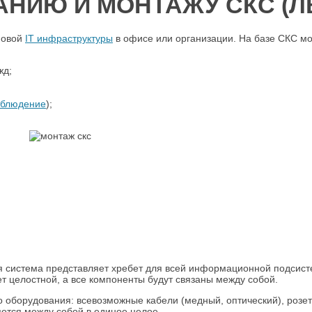
АНИЮ И МОНТАЖУ СКС (Л
новой
IT
инфраструктуры
в офисе или организации. На базе СКС мо
жд;
аблюдение
);
я система представляет хребет для всей информационной подсист
 целостной, а все компоненты будут связаны между собой.
о оборудования: всевозможные кабели (медный, оптический), розе
ется между собой в единое целое.