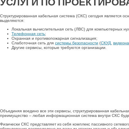
УСЛУГИ ПО ПРОЕКТИРОВ
Структурированная кабельная система (СКС) сегодня является ос
выделяются:
Локальная вычислительная сеть (ЛВС) для компьютерных ну
Телефонная сеть
;
Охранная и противопожарная сигнализация;
Слаботочная сеть для
системы безопасности
(
СКУД
,
видеон
Другие сервисы, которые требуются организации.
Объединяя воедино все эти сервисы, структурированная кабельна
преимущество – любая информационная система внутри СКС будет
Физически СКС представляет из себя комплекс пассивного сетевог
оборудование распределено по разным этажам здания и объединя