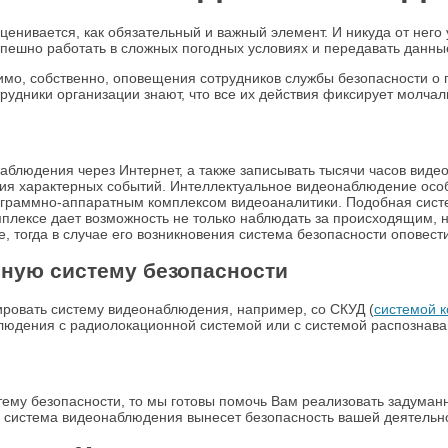
ценивается, как обязательный и важный элемент. И никуда от него
пешно работать в сложных погодных условиях и передавать данные
имо, собственно, оповещения сотрудников службы безопасности о 
рудники организации знают, что все их действия фиксирует молча
блюдения через Интернет, а также записывать тысячи часов виде
я характерных событий. Интеллектуальное видеонаблюдение особе
граммно-аппаратным комплексом видеоаналитики. Подобная систе
омплексе дает возможность не только наблюдать за происходящим, 
 тогда в случае его возникновения система безопасности оповест
ную систему безопасности
ировать систему видеонаблюдения, например, со СКУД (
системой к
блюдения с радиолокационной системой или с системой распозна
истему безопасности, то мы готовы помочь Вам реализовать задум
 система видеонаблюдения вынесет безопасность вашей деятельно