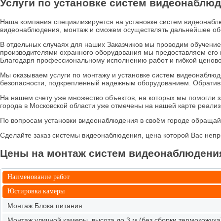
Услуги по установке систем видеонаблю
Наша компания специализируется на установке систем видеонабл
видеонаблюдения, монтаж и сможем осуществлять дальнейшее об
В отдельных случаях для наших Заказчиков мы проводим обучение
производителями охранного оборудования мы предоставляем его 
Благодаря профессиональному исполнению работ и гибкой ценово
Мы оказываем услуги по монтажу и установке систем видеонаблюд
безопасности, подкрепленный надежным оборудованием. Обратившис
На нашем счету уже множество объектов, на которых мы помогли з
города в Московской области уже отмечены на нашей карте реали
По вопросам установки видеонаблюдения в своём городе обраща
Сделайте заказ системы видеонаблюдения, цена которой Вас неп
Цены на монтаж систем видеонаблюдени
Наименование работ
Юстировка камеры
Монтаж Блока питания
Монтаж уличной камеры, высота до 3 м (без сборки термокожуха