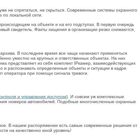
 уже не спрятаться, не скрыться. Современные системы охранного
 по локальной сети.
происходящем на объекте и на его подступах. В первую очередь
ливый свидетель. Факты хищения в организации резко снижаются,
оархива. В последнее время все чаще начинают применяться
нно уместно на крупных и ответственных объектах. На них
ма представляет из себя комплект IPкамер, взаимодействующих
но и распознавать определенные объекты и ситуации в кадре.
ит оператора при помощи сигнала тревоги.
онтроля и управления доступом
). И совсем уж комплексные
вания номеров автомобилей. Подобные многочисленные охранные
анное. В нашем распоряжении есть самые современные решения от
сти на качественно иной уровень!