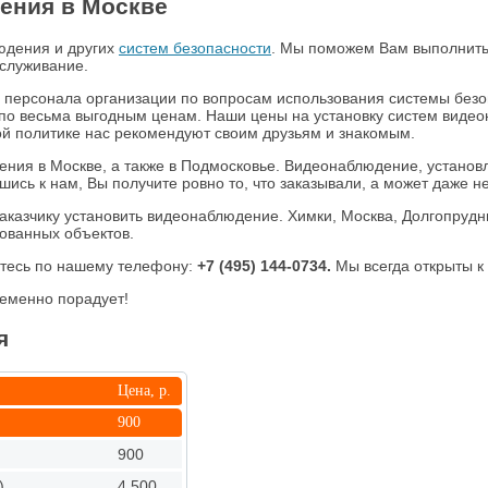
дения в Москве
юдения и других
систем безопасности
. Мы поможем Вам выполнить
служивание.
 персонала организации по вопросам использования системы безоп
по весьма выгодным ценам. Наши цены на установку систем видео
й политике нас рекомендуют своим друзьям и знакомым.
ения в Москве, а также в Подмосковье. Видеонаблюдение, установ
ь к нам, Вы получите ровно то, что заказывали, а может даже не
аказчику установить видеонаблюдение. Химки, Москва, Долгопрудны
зованных объектов.
йтесь по нашему телефону:
+7 (495)
144-0734
.
Мы всегда открыты к 
ременно порадует!
я
Цена, р.
900
900
)
4 500