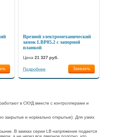
кий
Врезной электромеханический
замок LBP85.2 с запорной
планкой
Цена
21 327 руб.
ать
Заказать
Подробнее
работают в СКУД вместе с контроллерами и
 закрытые и нормально открытые). Для узких
рынке. В замках серии LB напряжение подается
вери, а не через все дверное полотно, что