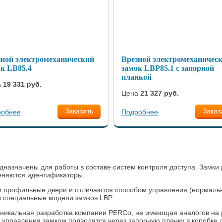
зной электромеханический
Врезной электромеханичес
к LB85.4
замок LBP85.1 с запорной
планкой
а
19 331 руб.
Цена
21 327 руб.
Заказать
Заказ
робнее
Подробнее
назначены для работы в составе систем контроля доступа. Замки 
еняются идентификаторы.
 профильные двери и отличаются способом управления (нормально
 специальные модели замков LBP.
никальная разработка компании PERCo, не имеющая аналогов на 
и управления замком подводятся через запорную планку в коробке д