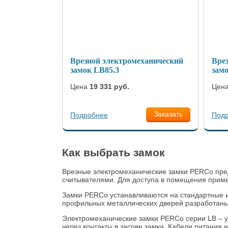
Врезной электромеханический
Вре
замок LB85.3
замо
Цена
19 331 руб.
Цен
Заказать
Подробнее
Под
Как выбрать замок
Врезные электромеханические замки PERCo пред
считывателями. Для доступа в помещения прим
Замки PERCo устанавливаются на стандартные и
профильных металлических дверей разработаны
Электромеханические замки PERCo серии LB – у
через контакты в засове замка. Кабели питания 