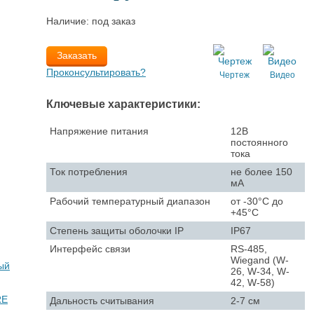
Наличие: под заказ
Заказать
Проконсультировать?
Чертеж
Видео
Ключевые характеристики:
Напряжение питания
12В
постоянного
тока
Ток потребления
не более 150
мА
Рабочий температурный диапазон
от -30°C до
+45°C
Степень защиты оболочки IP
IP67
Интерфейс связи
RS-485,
Wiegand (W-
26, W-34, W-
42, W-58)
Дальность считывания
2-7 см