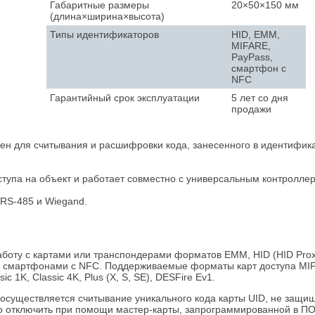
Габаритные размеры
20×50×150 мм
(длина×ширина×высота)
Типы идентификаторов
HID, EMM,
MIFARE,
PayPass,
смартфон с
NFC
Гарантийный срок эксплуатации
5 лет со дня
продажи
н для считывания и расшифровки кода, занесенного в идентификат
тупа на объект и работает совместно с универсальным контроллер
RS-485 и Wiegand.
ту с картами или транспондерами форматов EMM, HID (HID ProxCar
смартфонами с NFC. Поддерживаемые форматы карт доступа MIFARE: U
ssic 1K, Classic 4K, Plus (X, S, SE), DESFire Ev1.
осуществляется считывание уникального кода карты UID, не защи
 отключить при помощи мастер-карты, запрограммированной в ПО