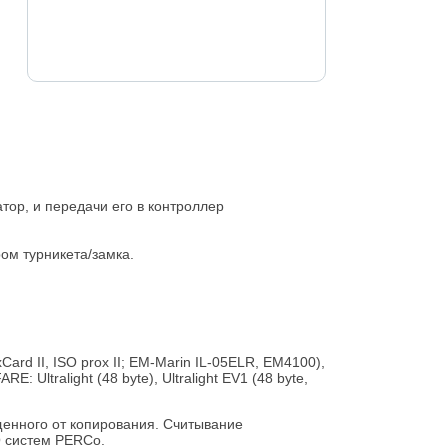
ор, и передачи его в контроллер
ом турникета/замка.
d II, ISO prox II; EM-Marin IL-05ELR, ЕМ4100),
ltralight (48 byte), Ultralight EV1 (48 byte,
щенного от копирования. Считывание
 систем PERCo.