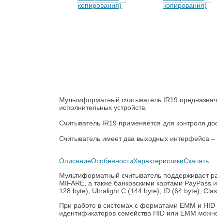
Мультиформатный считыватель IR19 предназначе
исполнительных устройств.
Считыватель IR19 применяется для контроля дос
Считыватель имеет два выходных интерфейса – 
Описание
Особенности
Характеристики
Скачать
Мультиформатный считыватель поддерживает рабо
MIFARE, а также банковскими картами PayPass и 
128 byte), Ultralight C (144 byte), ID (64 byte), Cla
При работе в системах с форматами EMM и HID 
идентификаторов семейства HID или EMM можно