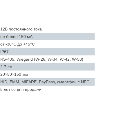
12В постоянного тока
не более 150 мА
от -30°C до +45°C
IP67
RS-485, Wiegand (W-26, W-34, W-42, W-58)
2-7 см
20×50×150 мм
HID, EMM, MIFARE, PayPass, смартфон с NFC
5 лет со дня продажи