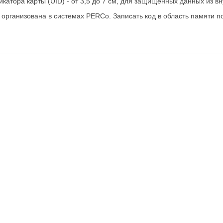
атора карты (UID) - от 3,5 до 7 см, для защищенных данных из вну
 организована в системах PERCo. Записать код в область памяти п