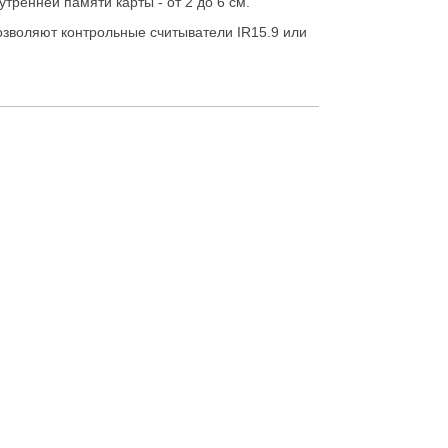
тренней памяти карты - от 2 до 6 см.
озволяют контрольные считыватели IR15.9 или