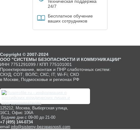
техническая поддержка
24/7
Бесплатное обучение
ваших сотрудников
Copyright © 2007-2024
ООО "СИСТЕМЫ БЕЗОПАСНОСТИ И КОММУНИКАЦИИ"
ИНН 7751291099 / КПП 775101001
Проектирование, монтаж и ПНР слаботочных систем:
СКУД; СОТ; ВОЛС; СКС; IT; Wi-Fi; СКО
в Москве, Подмосковье и регионах РФ
125212, Москва, Выборгская улица,
16С1, Офис 106А
Будние дни с 09-00 до 21-00
+7 (495) 144-0734
email
info@sistemy-bezopasnosti.com